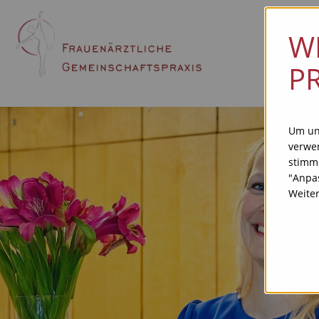
W
P
Um uns
verw
stimm
"Anpas
Weite