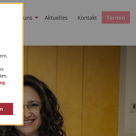
Über uns
Aktuelles
Kontakt
Termin
ern,
ns
ten.
ung
.
en